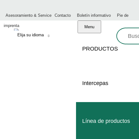
Asesoramiento & Service
Contacto
Boletín informativo
Pie de
imprenta
Menu
Busque
en:
PRODUCTOS
Intercepas
Made in Germany
Servicio profesional
Línea de productos
Red mundial de distribuidores