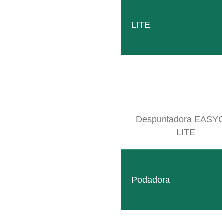
LITE
HEXAGON
Fabricado de robustos perfiles hexagonales, el HEXA
LEER MÁS
Despuntadora EASY
LITE
Podadora