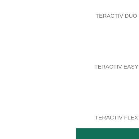
TERACTIV DUO
Equipo hidráulico 3 puntos
Máxima potencia hidráulica incluso con depósitos de 
LEER MÁS
TERACTIV EASY
TERACTIV FLEX