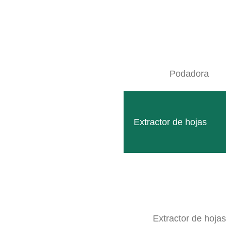
Desbrozadora
Uso variable para el mantenimiento de jardines.
Podadora
LEER MÁS
Extractor de hojas
Extractor de hojas