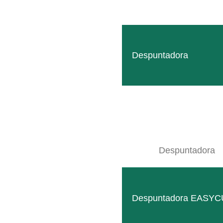
Despuntadora
Mástil ATLAS
El probado perfil hexagonal convence por su elevada du
LEER MÁS
Despuntadora
Despuntadora EASYC