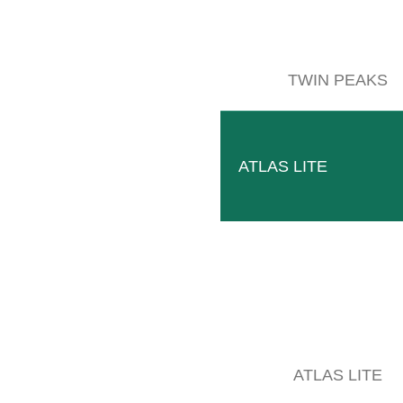
Datos técnicos
TWIN PEAKS
riantes
ATLAS LITE
MULTICLEAN
MULT
ATLAS LITE
En la versión estándar del
El dise