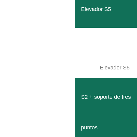
Nuestro bastidor más pequeño para alojar los moder
LEER MÁS
Elevador S5
Elevador S5
S2 + soporte de tres
Elevador S6
Opción de montaje compacta y robusta para equipos a
puntos
LEER MÁS