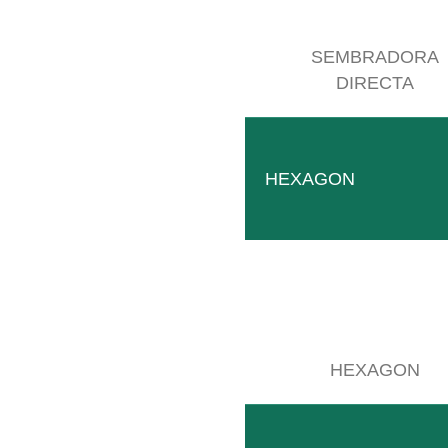
SB 2
SEMBRADORA
DIRECTA
Bastidor multifuncional compacto para el alojamiento
LEER MÁS
HEXAGON
HEXAGON