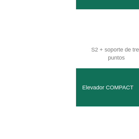
S2 + soporte de tr
puntos
Elevador COMPACT
TWIN PEAKS
El mástil de elevación panorámico le permite un control
LEER MÁS