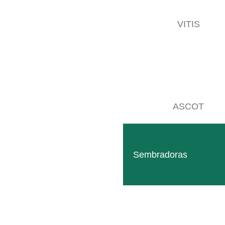
LEER MÁS
VITIS
ASCOT
Sembradoras
Elevador S5
Opción de montaje compacta y robusta para equipos a
LEER MÁS