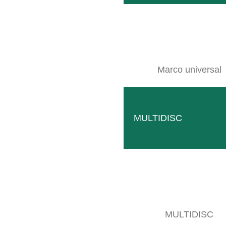
Peso:
Área de trabajo:
Marco universal
MULTIDISC
¿ASESOR
¡E
CO
MULTIDISC