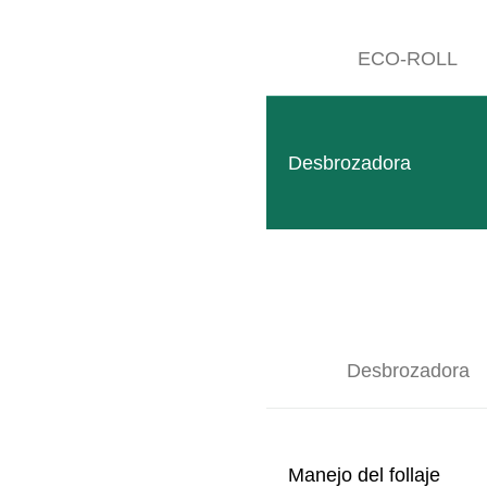
ECO-ROLL
Desbrozadora
Elevador COMPACT
El uso de doble cara de los equipos de cuidado bajo de
LEER MÁS
Desbrozadora
Manejo del follaje