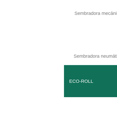
Sembradora mecáni
Sembradora neumát
S2 + soporte de tres puntos
ECO-ROLL
Solución compacta para alojar distintos dispositivos.
LEER MÁS