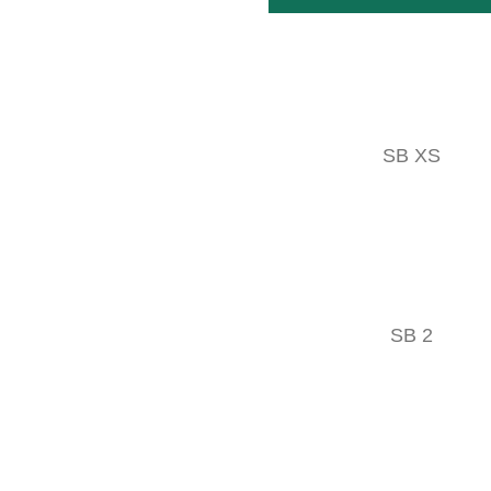
Cepillo para mantillo popular con hilos de baja vibració
Bajas vibraciones
SB XS
Quitar los brotes
Dispositivo de cuerdas
OPCIONES DE FIJACIÓN
SB 2