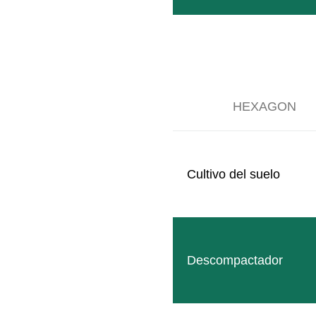
HEXAGON
Cultivo del suelo
ATLAS LITE
El mástil elevador ligero con visión mejorada para la
LEER MÁS
Descompactador