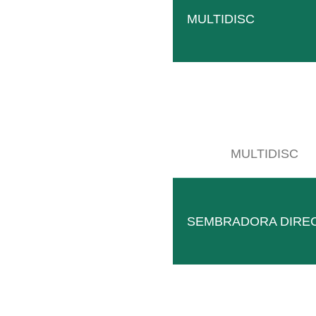
MULTIDISC
SB Compact
Solución compacta y robusta para calles estrechas c
LEER MÁS
MULTIDISC
SEMBRADORA DIRE