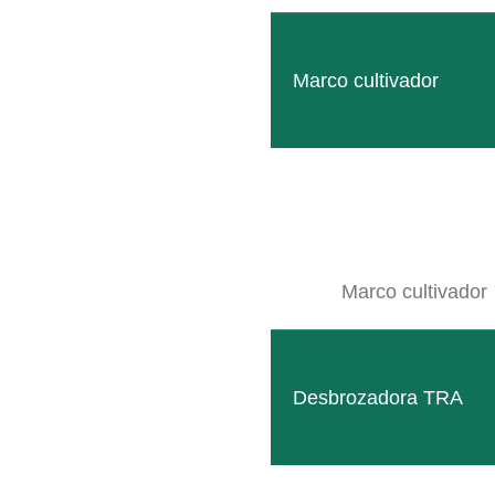
Marco cultivador
Follow
Facebook
Marco cultivador
SITEMAP
Productos
Desbrozadora TRA
Empresa
Eventos
Contacto