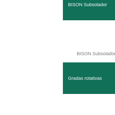
SB MONO
BISON Subsolador
Portaaperos estrecho para un cuidado permanente baj
LEER MÁS
BISON Subsolado
Gradas rotativas
Marco de montaje entre los ejes
Solución cómoda para la incorporación flexible de disp