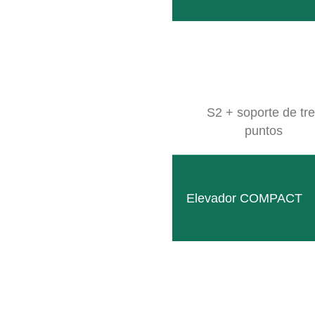
Follow
Facebook
S2 + soporte de tr
puntos
SITEMAP
Productos
Empresa
Elevador COMPACT
Eventos
Contacto
Máquinas usadas
Downloads