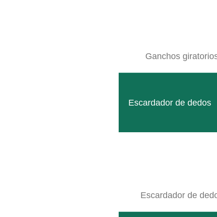
Ganchos giratorio
GEB006611
LEER MÁS
Escardador de dedos
Escardador de ded