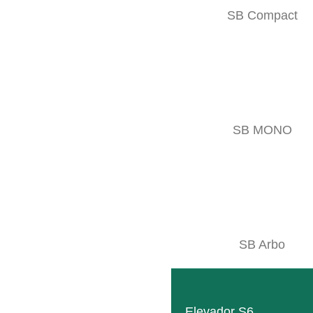
LEER MÁS
SB Compact
SB MONO
SB Arbo
GEB006595
LEER MÁS
Elevador S6