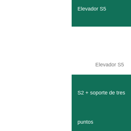
CARGAR MÁS
Elevador S5
Si no ha encontrado ninguna máquina usada adecuada, pón
Nuestro equ
¿ASESOR
¡E
Elevador S5
CO
S2 + soporte de tres
puntos