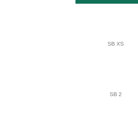
GEB006646
LEER MÁS
SB XS
SB 2
GEB006541