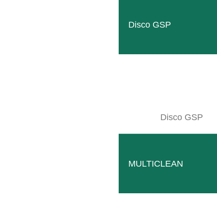
Disco GSP
RADIUS M
Disco GSP
Reja plana mecánica que funciona sin componentes eléc
MULTICLEAN
Mecánica
Simple