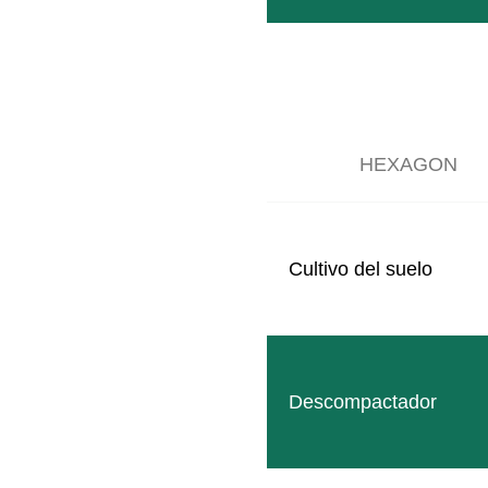
LEER MÁS
HEXAGON
Cultivo del suelo
Elevador S5
Descompactador
Opción de montaje compacta y robusta para equipos a
LEER MÁS