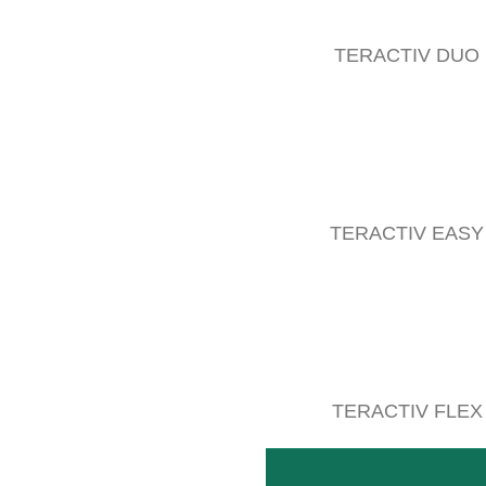
TERACTIV DUO
TERACTIV EASY
HEXAGON
Fabricado de robustos perfiles hexagonales, el HEXA
LEER MÁS
TERACTIV FLEX