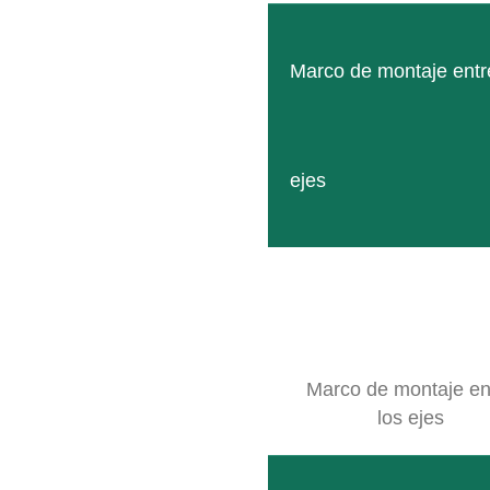
Marco de montaje entr
ejes
SB XS
Nuestro bastidor más pequeño para alojar los moder
LEER MÁS
Marco de montaje en
los ejes