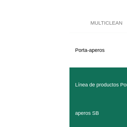
Fácil manejo
OPCIONES DE FIJACIÓN
MULTICLEAN
Porta-aperos
C
Línea de productos Po
aperos SB