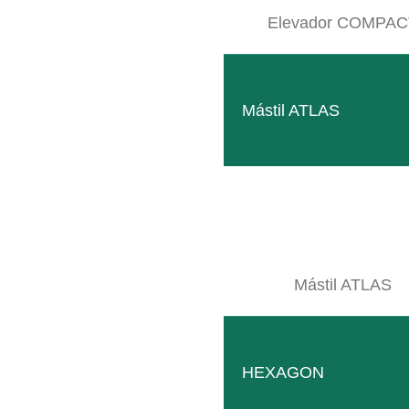
SB MONO
Elevador COMPAC
Portaaperos estrecho para un cuidado permanente baj
LEER MÁS
Mástil ATLAS
Mástil ATLAS
HEXAGON
Marco de montaje entre los ejes
Solución cómoda para la incorporación flexible de disp