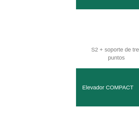
SB 2
Bastidor multifuncional compacto para el alojamiento
LEER MÁS
S2 + soporte de tr
puntos
Elevador COMPACT