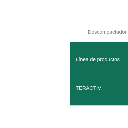
Descompactador
Línea de productos
TERACTIV
Elevador COMPACT
El uso de doble cara de los equipos de cuidado bajo de
LEER MÁS