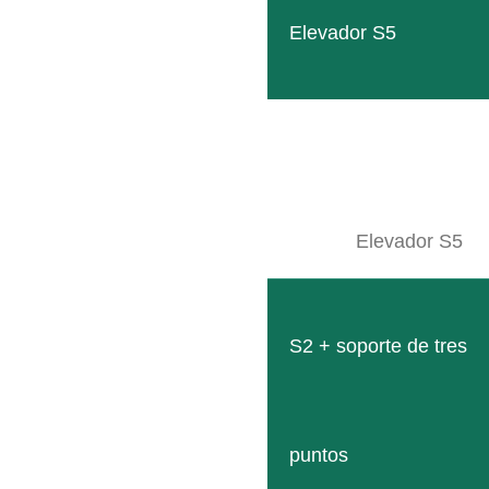
Elevador S5
SB Compact
Solución compacta y robusta para calles estrechas c
LEER MÁS
Elevador S5
S2 + soporte de tres
puntos