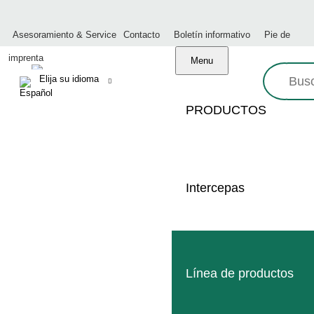
Asesoramiento & Service
Contacto
Boletín informativo
Pie de
imprenta
Menu
Busque
en:
PRODUCTOS
Made in Germany
Intercepas
Servicio profesional
Red mundial de distribuidores
Línea de productos