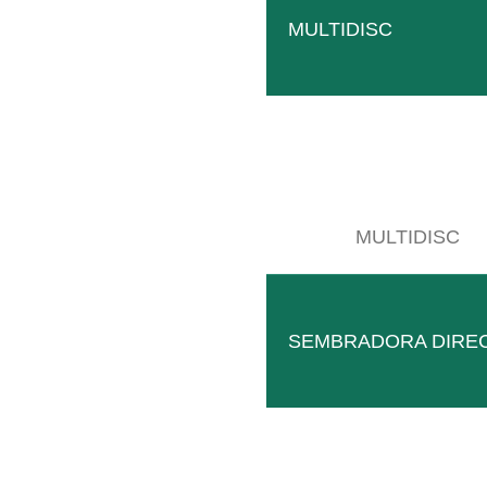
MULTIDISC
Escardador de dedos
MULTIDISC
Solución única para plantaciones jóvenes y plantacio
LEER MÁS
SEMBRADORA DIRE