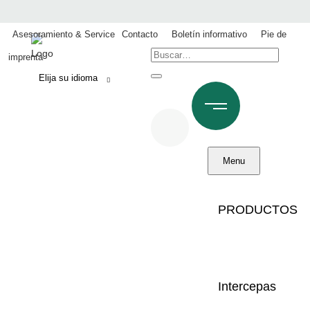
Asesoramiento & Service
Contacto
Boletín informativo
Pie de
Busque
imprenta
en:
Menu
PRODUCTOS
SOBRE NOSOTROS
CLEMENS TECHNOLOGIES
Intercepas