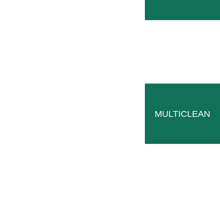
SUBSCRIBIRSE AHORA
MULTICLEAN
*Campo obligatorio