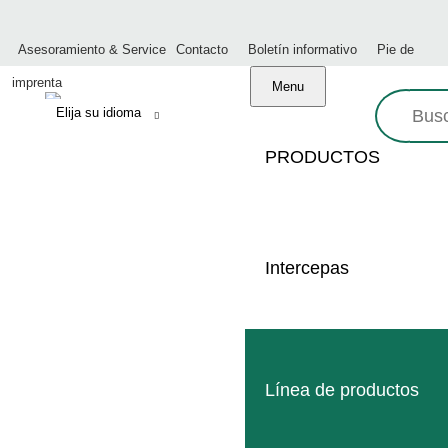
Asesoramiento & Service
Contacto
Boletín informativo
Pie de
imprenta
Menu
Busque
en:
PRODUCTOS
EQU
Intercepas
Made in Germany
Servicio profesional
Línea de productos
Red mundial de distribuidores