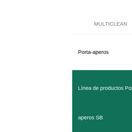
Potencia frigorífica eficaz
Diseño compacto
Alojamiento de equipos incluido
MULTICLEAN
OPCIONES DE FIJACIÓN
Porta-aperos
Línea de productos Po
C
aperos SB