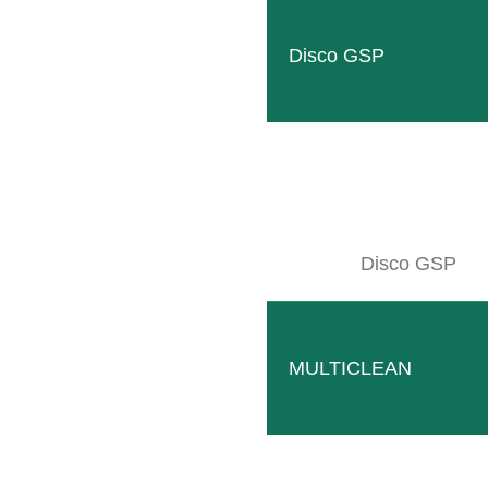
Disco GSP
Disco GSP
EQUIPO HIDRÁULICO 3 PUNTOS
Máxima potencia hidráulica incluso con depósitos de a
MULTICLEAN