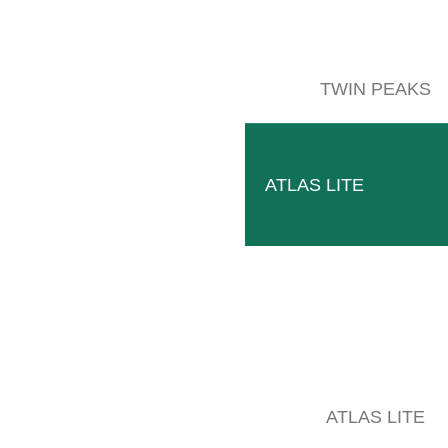
TWIN PEAKS
ATLAS LITE
TWIN PEAKS
El mástil de elevación panorámico le permite un control
LEER MÁS
ATLAS LITE