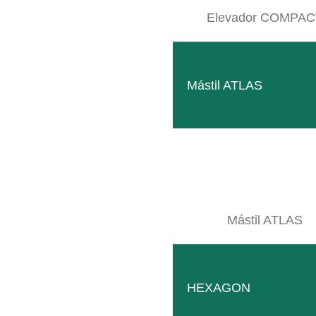
Peso:
220 kg
Elevador COMPAC
Enganche:
Cat1 y Cat2
Mástil ATLAS
¿ASESOR
¡E
Mástil ATLAS
CO
HEXAGON