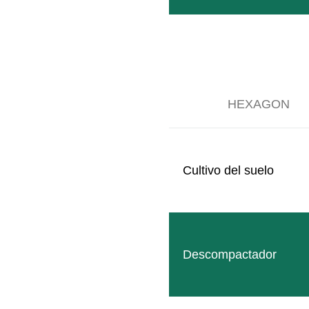
Follow
Facebook
HEXAGON
Cultivo del suelo
SITEMAP
Productos
Empresa
Descompactador
Eventos
Contacto