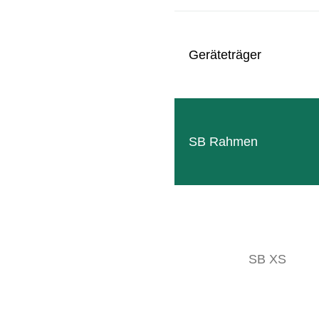
Follow
Geräteträger
Facebook
SB Rahmen
SITEMAP
Produkte
Getränketechnik
Sondermaschinenbau
SB XS
Unternehmen
Termine