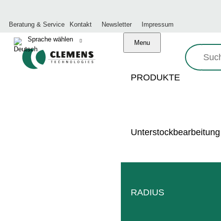
Beratung & Service
Kontakt
Newsletter
Impressum
Menu
Suche:
PRODUKTE
DATENSC
Unterstockbearbeitung
JA, ALS INSTAGRAM-MITGLIED ZU
UNSEREM UNTERNEHMENSPROFIL:
WWW.INSTAGRAM.COM/CLEMENS.INFO
RADIUS
nwilligungserklärung – Bestätigung