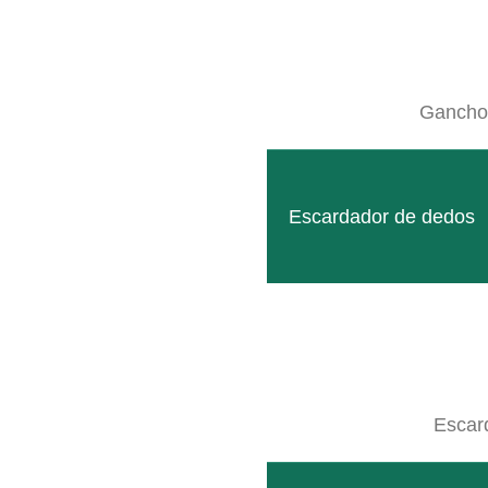
Posted at 15:43h
in
Geräteträger ES
,
SB Rahm
Nuestro bastidor más pequeño para alojar los
Ganchos
LEER MÁS
Escardador de dedos
Escar