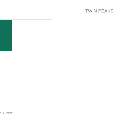
TWIN PEAKS
en ES
0
Likes
miento de sistemas modernos de mantenimiento bajo la cepa....
 LITE