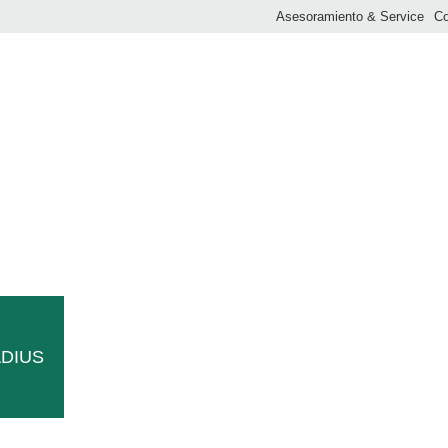
Asesoramiento & Service
Co
SB RAHMEN ES
ADIUS