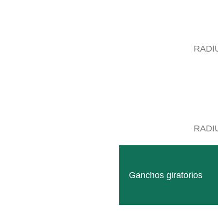
RADI
RADI
Ganchos giratorios
17 ABR
SB XS