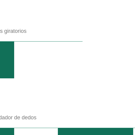
en ES
0
Likes
 modernos sistemas intercepas CLEMENS....
 giratorios
dador de dedos