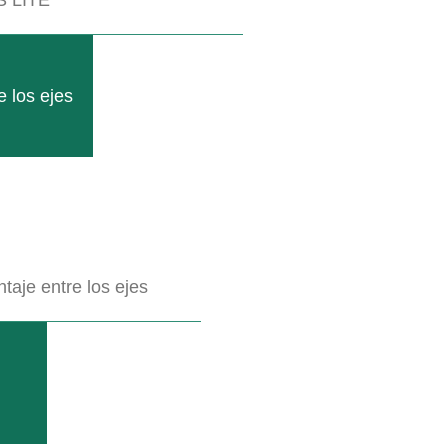
 los ejes
aje entre los ejes