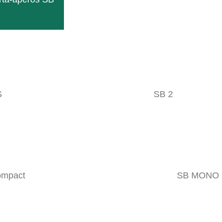
en ES
0
Likes
has con muchas posibilidades de combinación....
S
SB 2
ompact
SB MONO