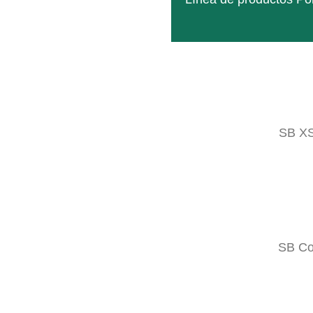
16 MAY
SB COMPACT
Posted at 10:18h
in
Geräteträger ES
,
SB Rahm
Solución compacta y robusta para calles estrec
SB X
LEER MÁS
SB C