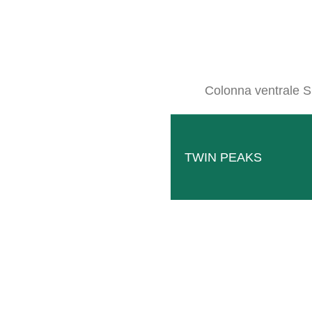
Colonna ventrale S
16 MAG
SB MONO
Posted at 10:18h
in
Geräteträger IT
,
SB Rahmen IT
0
Likes
TWIN PEAKS
Sottile porta attrezzi per una cura del sottosuolo durevole e unilatera
LEGGI TUTTO