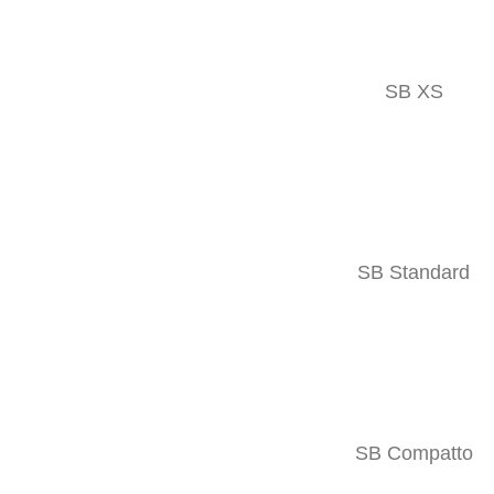
SB XS
16 MAG
SB STANDARD
Posted at 10:18h
in
Geräteträger IT
,
SB Rahmen IT
0
Likes
Compatto telaio multifunzione per il supporto dei più innovativi siste
SB Standard
LEGGI TUTTO
SB Compatto