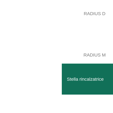
Posted at 15:43h
in
Geräteträger IT
,
SB Rahmen IT
0
Likes
RADIUS D
Il nostro telaio più piccolo per ospitare i moderni sistemi di lavor
LEGGI TUTTO
RADIUS M
Stella rincalzatrice