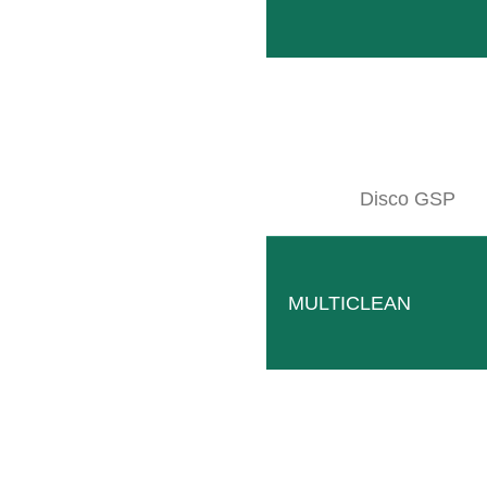
16 MAG
SB COMPATTO
Posted at 10:18h
in
Geräteträger IT
,
SB Rahmen IT
0
Likes
Soluzione compatta e robusta per passaggi stretti, con diverse possi
Disco GSP
LEGGI TUTTO
MULTICLEAN