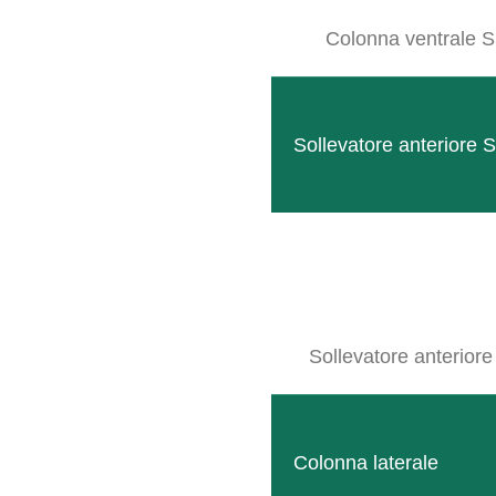
Colonna ventrale S
Sollevatore anteriore 
11 MAG
SB FRUIT
Posted at 14:37h
in
Geräteträger IT
,
SB Rahmen IT
0
Likes
Sollevatore anteriore
Sottile porta attrezzi per una cura del sottosuolo durevole e unilatera
Colonna laterale
LEGGI TUTTO