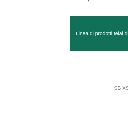
Linea di prodotti tela
Sensore di velocità
Sensore e trasmettitore dati per trattori
sprovvisti di sensore di velocità.
SB X
Saperne di più