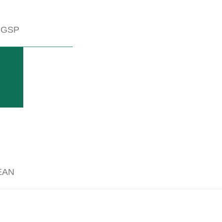
 GSP
ODOTTO
MAZIONI
EAN