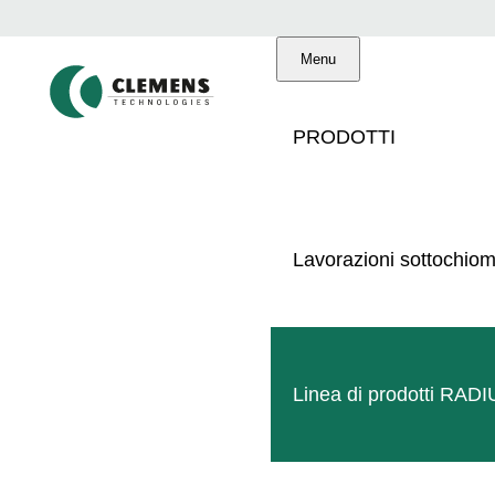
Menu
PRODOTTI
Lavorazioni sottochio
Qualità dal 1952
Servizio professionale
Linea di prodotti RAD
Rete mondiale di concessionari