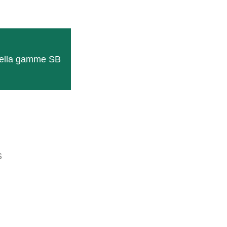
i della gamme SB
Sensore di velocità
Cavo a 7 poli per la trasmisione dei dati
in combinazione con trattori già dotati
S
del sensore di velocità.
Saperne di più