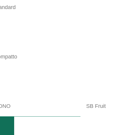
andard
mpatto
nte l'impiego con le più diverse condizioni del terreno.
ONO
SB Fruit