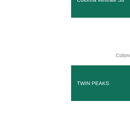
Colonna ventrale S6
Fresa per prati
Colon
Lavora con tre rulli differenti che fresa
LEGGI TUTTO
TWIN PEAKS