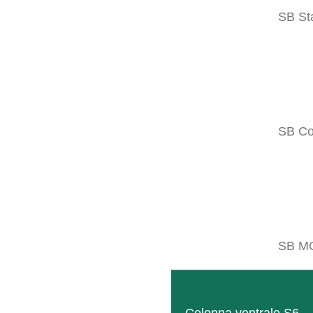
Abbinabile a
SB St
SB Co
SEMINATRICE DIRETTA
La struttura flessibile e modulare conse
LEGGI TUTTO
SB M