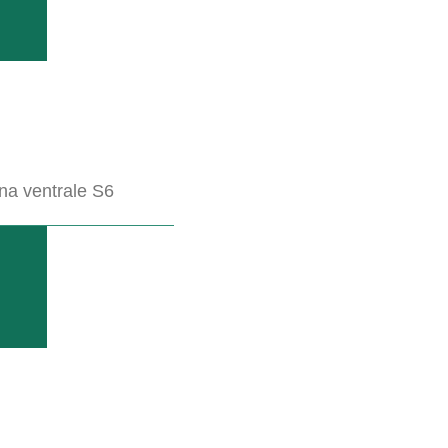
na ventrale S6
no, sminuzzano e livellano il terreno, preparandolo così pe