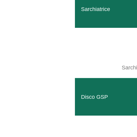
Sarchiatrice
L’albero di semina elettrico trasporta le sementi dall
convogliate ai tubicini di distribuzione. In questo mod
la larghezza di lavoro.
Sarchi
Disco GSP
GALLERIA MULTI
FOTO E VI