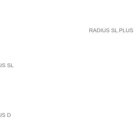
RADIUS SL PLUS
S
P
US SL
Affi
Com
US D
Sem