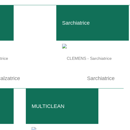
amo un’ampia gamma di coltivatori estremamente robusti per la colti
Sarchiatrice
 contro il sovraccarico funziona in modo permanentemente attivo 
TIV EASY, TERACTIV FLEX e lasciatevi consigliare la versione di coltiva
calzatrice
Sarchiatrice
MULTICLEAN
RODOTTI