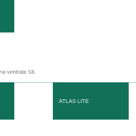
ONSULENZA & SERVIZI
AMO QUI PER V
CONTATTATECI
na ventrale S6
ATLAS LITE