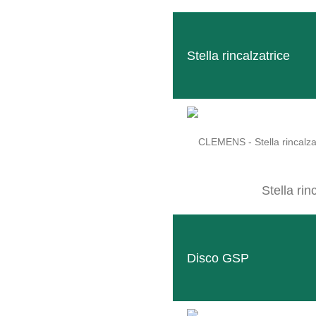
Con la nostra linea di prodotti TERACTIV, vi offri
Stella rincalzatrice
La speciale cinematica della protezione meccanica
Scoprite i modelli di coltivatori TERACTIV DUO, TERAC
Stella rin
TERACTIV
Disco GSP
LINEA DI P