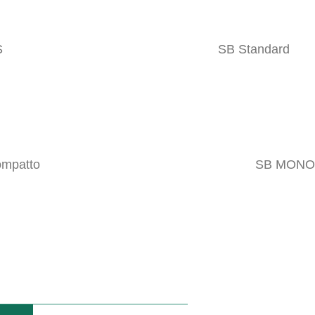
S
SB Standard
i in modo alternato.
mpatto
SB MONO