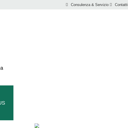
Consulenza & Servizio
Contatti
LINEA DI PRODOTTI TERACTIV
ma
IUS
LTURA E FRUTT