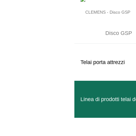
Disco GSP
Telai porta attrezzi
TERACTIV EASY
Miscelazione e ventilazione affidabili d
LEGGI TUTTO
Linea di prodotti tela