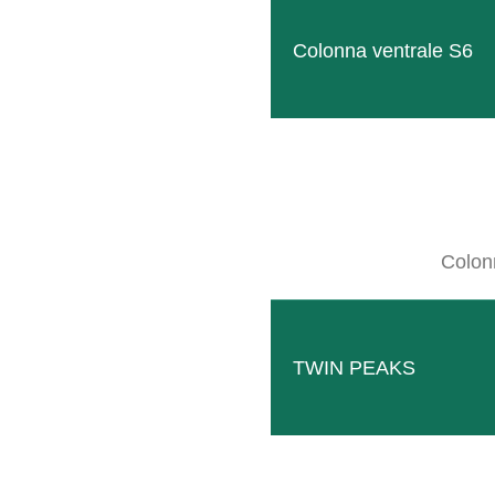
Colonna ventrale S6
C
SI
Colon
TWIN PEAKS