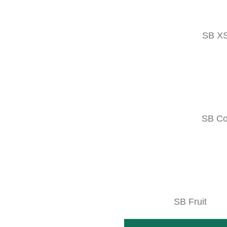
SB X
TERACTIV DUO
Coltivazione di filari aperti e filari verd
LEGGI TUTTO
SB Co
SB Fruit