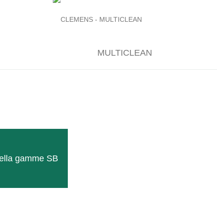
MULTICLEAN
TERACTIV FLEX
el suolo.
Regolazione idraulica della larghezza in
LEGGI TUTTO
i della gamme SB