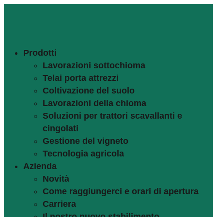
Prodotti
Lavorazioni sottochioma
Telai porta attrezzi
Coltivazione del suolo
Lavorazioni della chioma
Soluzioni per trattori scavallanti e
cingolati
Gestione del vigneto
Tecnologia agricola
Azienda
Novità
Come raggiungerci e orari di apertura
Carriera
Il nostro nuovo stabilimento