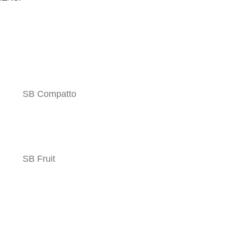
Regolazione d’inclinazione
Disponibile in versione idraulica o
SB Compatto
meccanica
SB Fruit