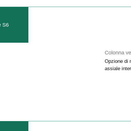
e S6
Colonna ve
Opzione di 
assiale inte
la gamma SB ed HEXAGON. Permette il sollevamento idrau