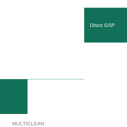
Disco GSP
on allargemento laterale e sollevamento meccanico. Dotato di una strutt
conda delle varie configurazioni e sono correlate all’allargamento del tela
MULTICLEAN