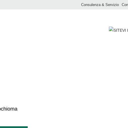
Consulenza & Servizio
Con
TERACTIV EASY
tochioma