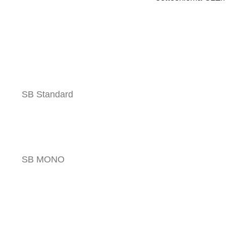
Sistema pompa e serbatoio
Sistema di pompa e serbatoio da
SB Standard
utilizzare in combinazione con la lama
RADIUS SL.
Saperne di più
SB MONO