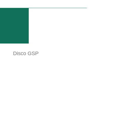
SCARICA LA BROCHURE
Disco GSP
ura rigida, garantisce stabilità anche in condizioni
io.