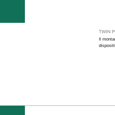
TWIN 
Il monta
dispositi
le sementi dalla cassa ad un canale di smistamento, dove.