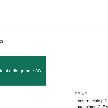
MEDIALE
IDEO
zi
ODOTTO
MAZIONI
i telai della gamme SB
SB XS
Il nostro telaio pi
sottochioma CLE