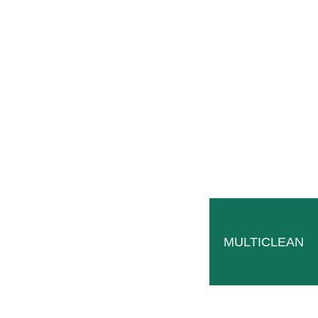
TERACTIV EASY è il coltivatore semplice e compatto, c
di lavoro difficili. Le larghezze di lavoro variano a se
MULTICLEAN