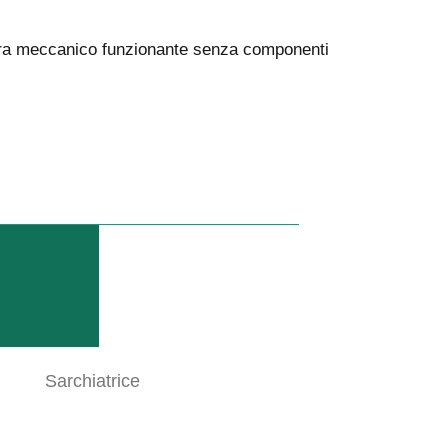
Semplice
ra meccanico funzionante senza componenti
OPZIONI DI
ATTACCO
RICHIEDERE UNA
CONSULTAZIONE
Sarchiatrice
DATI TECNICI