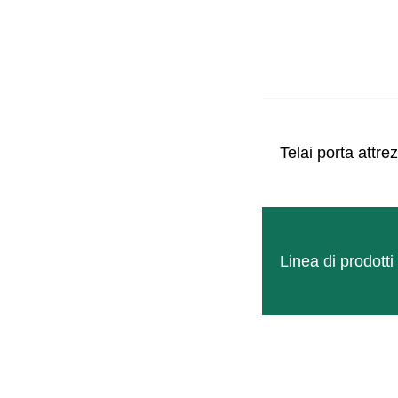
GALLERIA MULTI
FOTOS E V
Telai porta attrez
INTORNO AL PR
PIÙ INFOR
Linea di prodott
Elementi opzionali
Abbinabile a
Dati tecnici