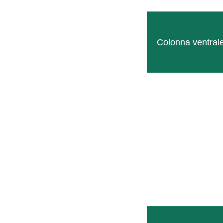
Saperne di più
Colonna ventral
Abbinabile a
Colonna laterale COMPACT
Complemento da applicare ai telai del
LEGGI TUTTO