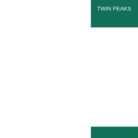
TWIN PEAKS
Seminatrice pneumatica
L’albero di semina elettrico trasporta 
LEGGI TUTTO