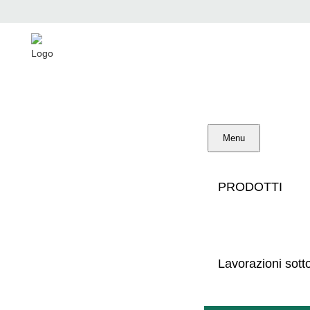
Menu
PRODOTTI
Made in Germany
Servizio professionale
Lavorazioni sot
Rete mondiale di concessionari