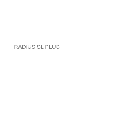
TERACTIV
RADIUS SL PLUS
EASY
Miscelazione e ventilazione affidabili
del suolo.
Stabile
Affidabile