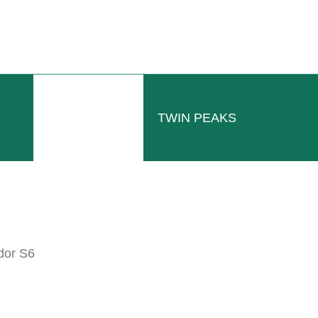
N IVA DE FÁBRICA
TWIN PEAKS
dor S6