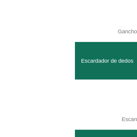
Ganchos
Poco antes de la temporada, le
Escardador de dedos
FROSTBUSTER F252
PRECIO ESPECIAL: 13.500 EUR S
Escar