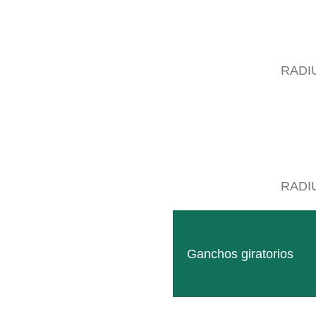
RADI
RADI
Ganchos giratorios