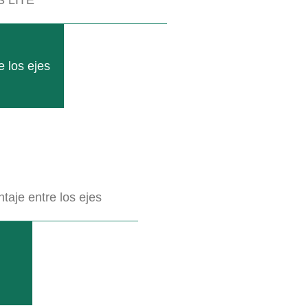
 los ejes
aje entre los ejes