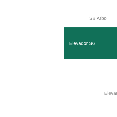
SB Arbo
FROSTGUARD R25
PRECIO ESPECIAL: 8.500 EUR SI
Elevador S6
Eleva