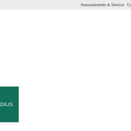
Asesoramiento & Service
Co
E PROTECCIÓN CONTRA HELADAS AHORA EN CON
ADIUS