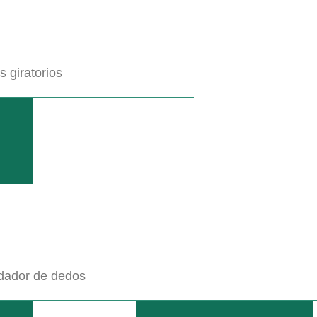
 giratorios
 ofrecemos nuestras unidades de exposición y demostración en condic
IN IVA DE FÁBRICA
dador de dedos