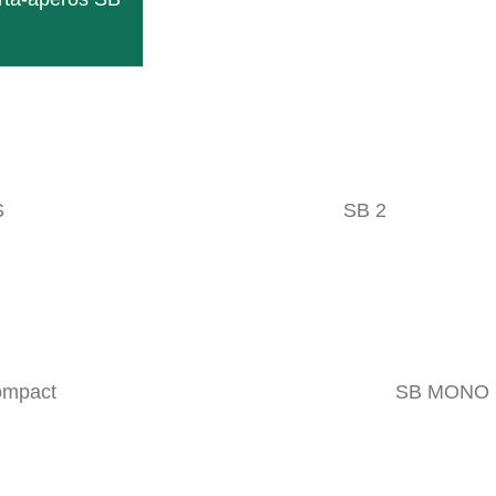
S
SB 2
ompact
SB MONO