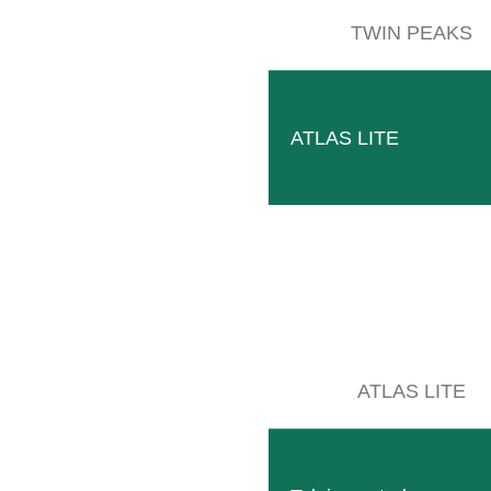
TWIN PEAKS
SITEMAP
ATLAS LITE
Prodotti
Azienda
Eventi
Contatti
Macchine usate
Downloads
ATLAS LITE
Wallpaper