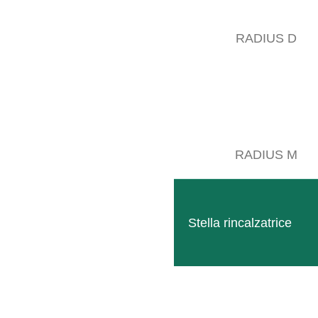
RADIUS D
Poco prima della stagione, vi offriamo le
RADIUS M
FROSTBUSTER F252
Stella rincalzatrice
PREZZO SPECIALE: 13.500 EUR SENZA IVA F