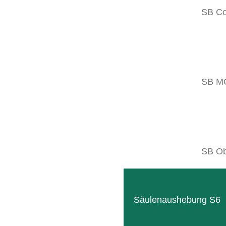
SB C
SB M
SB MONO
Schlanker Geräteträger zur dauerhafte
SB Ob
WEITERLESEN
Säulenaushebung S6