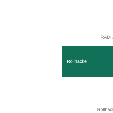
RADI
Finden Sie hier moderne SB Geräterahmen, die übe
Unterstockbearbeitung bestückt werden können.
Rollhacke
Durch die individuelle Anpassung der Arbeitsbreite an 
Aufnahme unserer innovative Produktlinie RADIUS od
Zubehör und Anbauvarianten überzeugen.
Rollhac