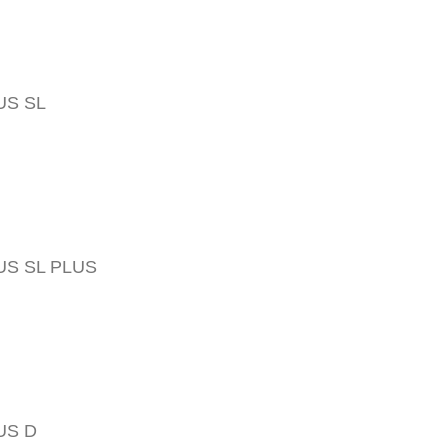
US SL
US SL PLUS
US D