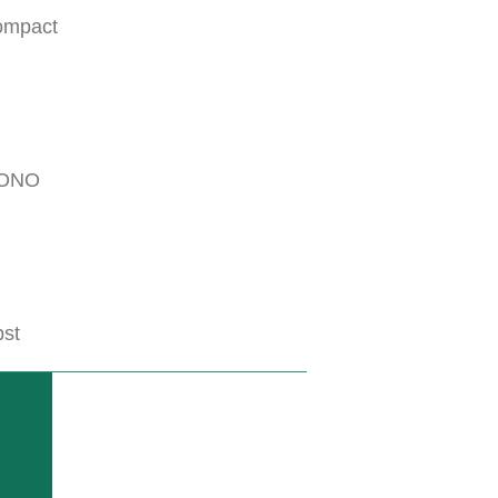
ompact
ONO
SB Obst
n einseitigen Unterstockbearbeitung
Vielseitiger 
st
WEITERLE