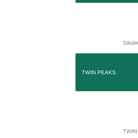
Säule
B
WIR
TWIN PEAKS
TWIN