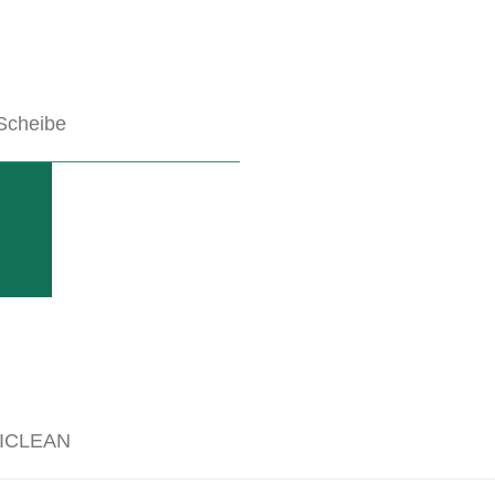
Scheibe
mit vielen Kombinationsmöglichkeiten
ICLEAN