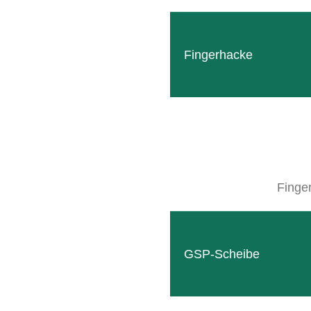
Fingerhacke
Der Laubhefter EASYFIX ist einfach zu benutzen, zu 
ermöglicht im Herbst das mechanische Entfernen der 
Besonderer Wert wird auf das sanfte aber dennoch le
Bremssystem wird das Befestigen der Schnur am Ende 
Finge
GSP-Scheibe
MEDIENGALERIE