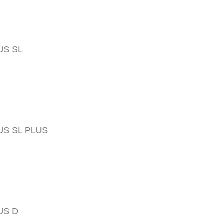
US SL
L
E
Umweltf
US SL PLUS
Clipsys
Pra
US D
Umw