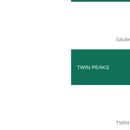
Säule
TWIN PEAKS
ATLAS LITE
Der leichte Hubmast, mit verbesserter S
WEITERLESEN
TWIN