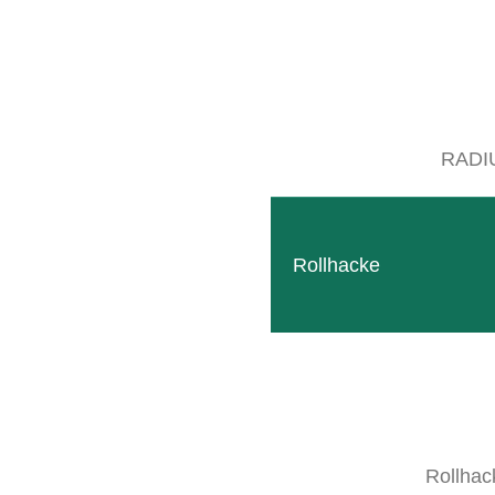
RADI
Rollhacke
Rollhac