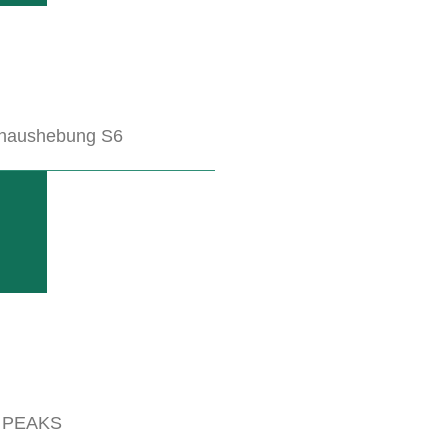
naushebung S6
icht beim Fahren, ist optimal geeignet für einseitig ang
 PEAKS