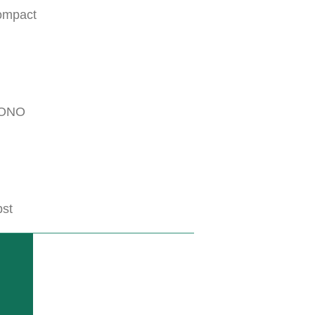
ompact
ONO
st