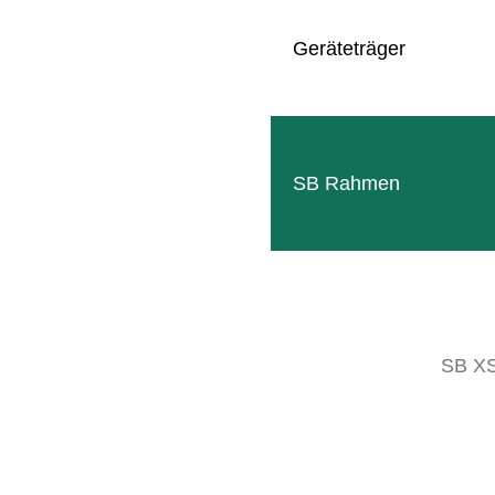
Zubehör
Geräteträger
SB Rahmen
Gipfelmesser
Kürzt die oberen Triebe in einem
SB X
Arbeitsgang und verzögert den nächsten
Laubschneider-Einsatz
Mehr erfahren