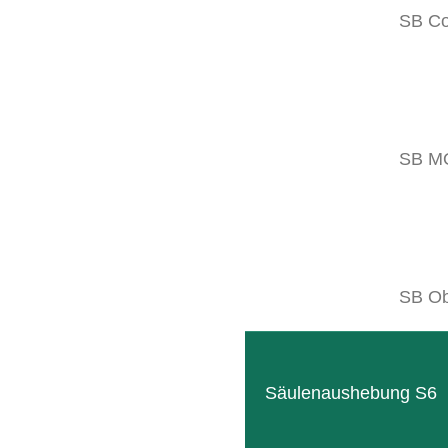
SB C
Kombinierbar mit
SB M
SB Ob
Säulenaushebung S6