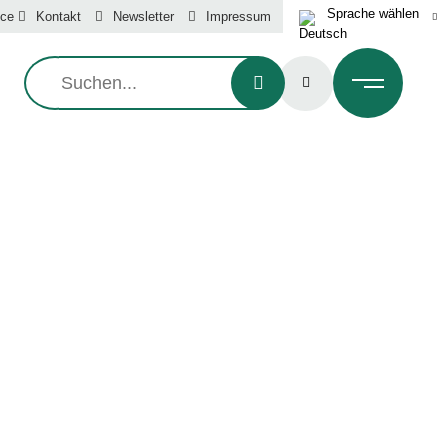
ice
Kontakt
Newsletter
Impressum
Suche:
able Production Sectors - Bordeaux France
E?
 DA!