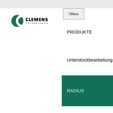
Menu
PRODUKTE
Unterstockbearbeitung
01
Ganztägig
Dez
03
VINITECH-SIF
RADIUS
B
WIR