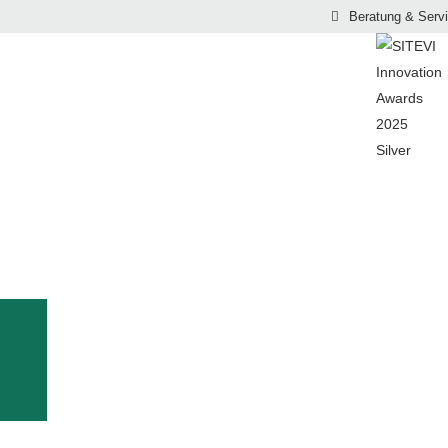
Beratung & Serv
TERMINE
EL 2026
A Global Trade Show - Winegrowing, Arboriculture, and Veget
ERATUNG UND SERVIC
 SIND FÜR SIE