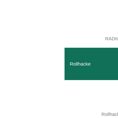
RADI
Rollhacke
Rollhac