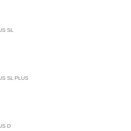
KONTAKT AUFNEHMEN
US SL
US SL PLUS
Follow
Instagram
US D