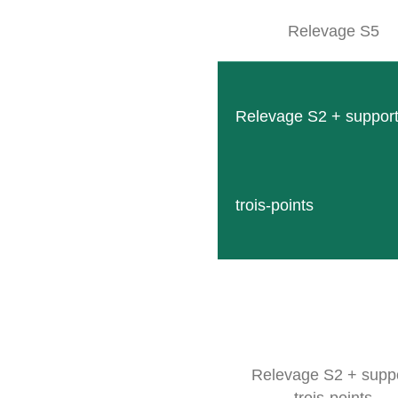
Relevage S5
Relevage S2 + suppor
trois-points
Ecimeuse
Coutea
Un côté et deux côtés
Un côté
En savoir plus
En savo
Relevage S2 + supp