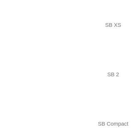
ROGNEUSE
SB XS
Un concept respectueux de l‘environnement.
Variable
SB 2
Robuste
Protection contre les chocs
OPTIONS DE MONTAGE
SB Compact