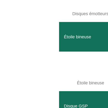
Disques émotteur
Étoile bineuse
Planiermeister
Une fois les sangliers passés, les espaces verts sont 
LIRE PLUS
Étoile bineuse
Disque GSP