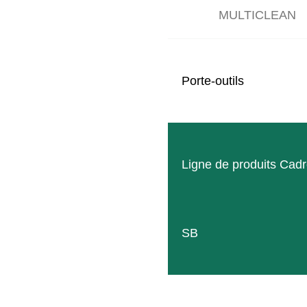
MULTICLEAN
SITEMAP
Porte-outils
Produits
Entreprise
Événements
Ligne de produits Cad
Contact
Machines d’occasion
SB
Downloads
Wallpaper