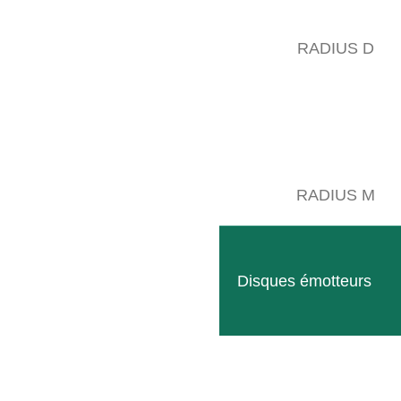
RADIUS D
 réparation des dégâts causés par les sangliers sur les espaces 
la, des interventions d’entretien sont toujours nécessaires pour 
ces fins agricoles, nous proposons le niveleur qui vous aidera à réali
RADIUS M
Disques émotteurs
ESPACES VERTS
ÉCOUVRIR LES PRODUITS