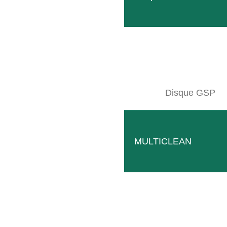
CON
NOU
Disque GSP
MULTICLEAN
Follow
Facebook