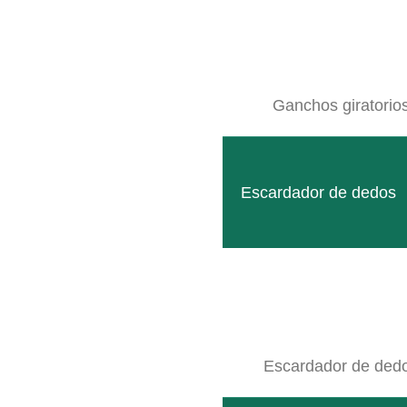
Ganchos giratorio
Follow
Escardador de dedos
Facebook
SITEMAP
Escardador de ded
Productos