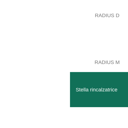
La lavorazioni della chioma fogliare è una priorità assoluta per i vitico
RADIUS D
hanno un effetto sulla successiva quantità e qualità del raccolto, la sce
coltura a filari.
A partire dal raddrizzamento e dalla legatura dei tralci, passando per la
completo con il quale potrete lavorare e curare la vostra chioma fogliare
RADIUS M
Stella rincalzatrice
Cimatrice EASYCUT Olive
Massima flessibilità nella coltivazione degli ulivi - r