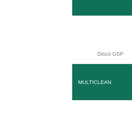
Disco GSP
MULTICLEAN
Legatrice EASYFIX
Progetto ecologico
LEGGI TUTTO