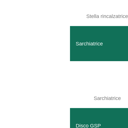
LEGGI TUTTO
Stella rincalzatrice
Sarchiatrice
Sarchiatrice
Cimatrice EASYCUT LITE
Il robusto telaio consente una visuale migliore sui dis
LEGGI TUTTO
Disco GSP