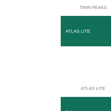
TWIN PEAKS
Follow
Facebook
ATLAS LITE
SITEMAP
Prodotti
Azienda
ATLAS LITE
Eventi
Contatti
Macchine usate