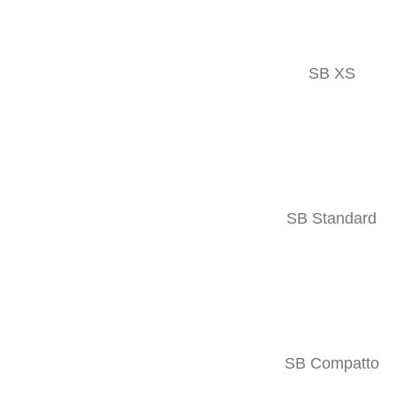
SB XS
Prepotatrice
SB Standard
Utilizzo variabile in impianti a cordone o nell’alleva
LEGGI TUTTO
SB Compatto