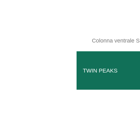
Colonna ventrale S
Defogliatrice
Sfogliatura delicata del fiore fino a poco prima dell
LEGGI TUTTO
TWIN PEAKS
La produzione completa delle attrezzature avviene nel nostro stabilimen
soddisfino i nostri e i vostri standard di qualità. Per la configurazion
moduli e combinare le macchine per la sfogliatura in base alle vostre 