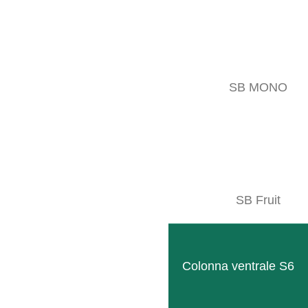
SB MONO
Cimatrice
Sviluppato per sollecitazioni elevate con una grande 
LEGGI TUTTO
SB Fruit
Colonna ventrale S6