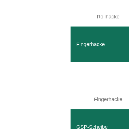
Rollhacke
SITEMAP
Produkte
Fingerhacke
Getränketechnik
Sondermaschinenbau
Unternehmen
Termine
Kontakt
Fingerhacke
Gebrauchtmaschinen
Downloads
Wallpaper
GSP-Scheibe