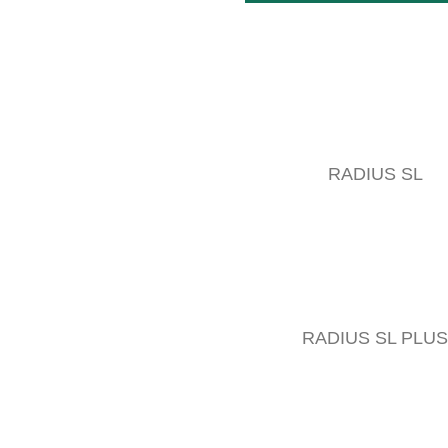
RADIUS SL
RADIUS SL PLUS
Le sol est ameubli par la combinaison fiable de disques et d’escamott
à cette méthode, il est donc inutile de travailler activement le sol.