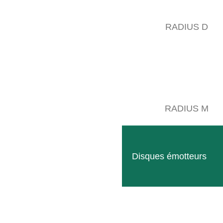
Un
semoir pneumatique
disponible existant en deux tailles de réservoi
RADIUS D
Sur demande, le semoir de semi direct peut être équipé de deux récip
semences de manière ciblée.
La machine de base est dotée de 6 escamotteuses et peut être élargie
hauteur optimal.
RADIUS M
Disques émotteurs
Follow
Facebook