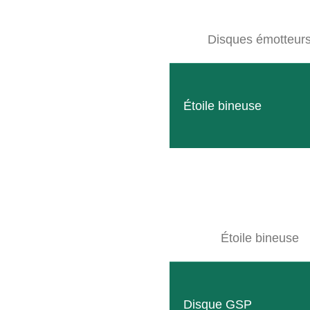
Disques émotteur
SITEMAP
Étoile bineuse
Produits
Entreprise
Événements
Contact
Machines d’occasion
Étoile bineuse
Downloads
Wallpaper
Disque GSP