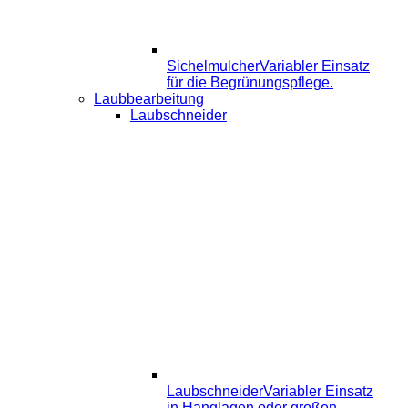
Sichelmulcher
Variabler Einsatz
für die Begrünungspflege.
Laubbearbeitung
Laubschneider
Laubschneider
Variabler Einsatz
in Hanglagen oder großen,