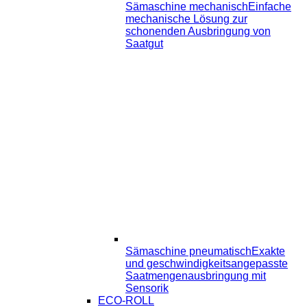
Sämaschine mechanisch
Einfache
mechanische Lösung zur
schonenden Ausbringung von
Saatgut
Sämaschine pneumatisch
Exakte
und geschwindigkeitsangepasste
Saatmengenausbringung mit
Sensorik
ECO-ROLL