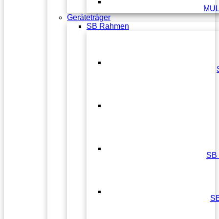
MUL
Geräteträger
SB Rahmen
SB
S