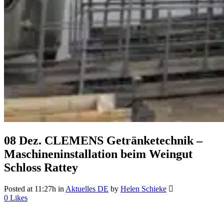
08 Dez.
CLEMENS Getränketechnik –
Maschineninstallation beim Weingut
Schloss Rattey
Posted at 11:27h
in
Aktuelles DE
by
Helen Schieke
0
Likes