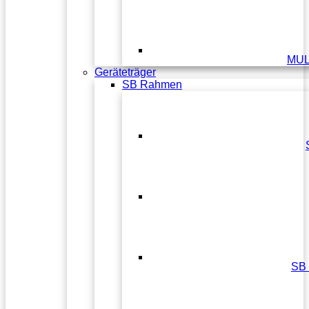
MUL
Geräteträger
SB Rahmen
SB