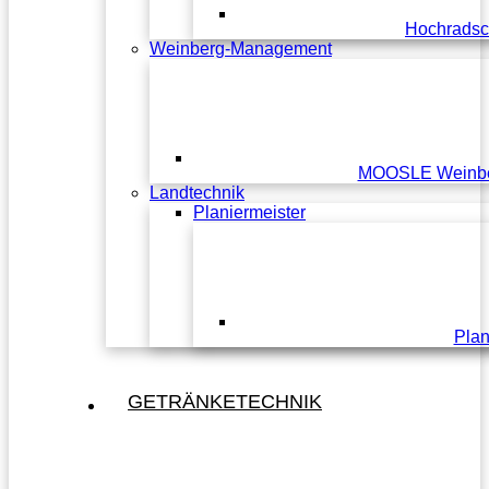
Hochradsc
Weinberg-Management
MOOSLE Weinbe
Landtechnik
Planiermeister
Plan
GETRÄNKETECHNIK